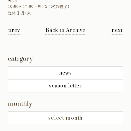
open
10:00〜17:00 （無くなり次第終了）
定休日 月・火
prev
Back to Archive
next
category
news
season letter
monthly
select month