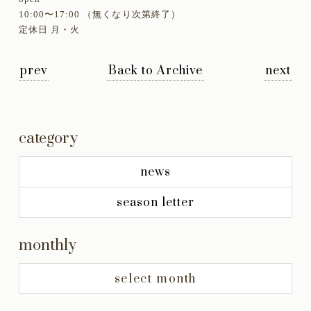
10:00〜17:00 （無くなり次第終了）
定休日 月・火
prev
Back to Archive
next
category
news
season letter
monthly
select month