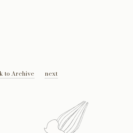
k to Archive
next