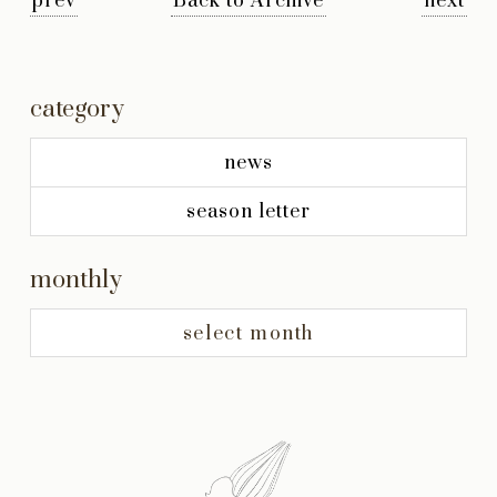
prev
Back to Archive
next
category
news
season letter
monthly
select month