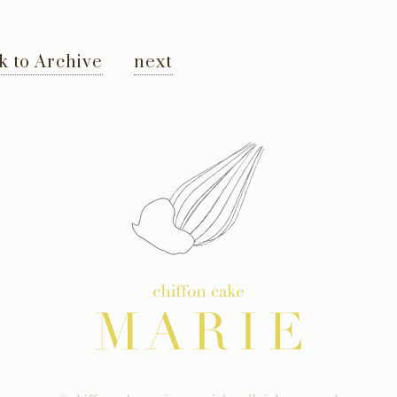
k to Archive
next