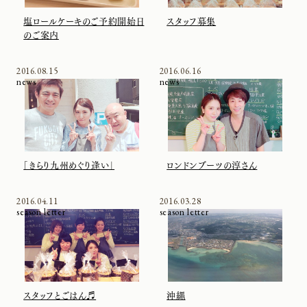
塩ロールケーキのご予約開始日
スタッフ募集
のご案内
2016.08.15
2016.06.16
news
news
「きらり九州めぐり逢い」
ロンドンブーツの淳さん
2016.04.11
2016.03.28
season letter
season letter
スタッフとごはん♬
沖縄